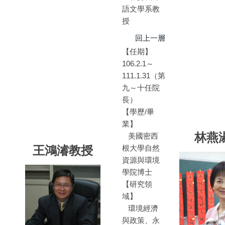
語文學系教
授
回上一層
【任期】
106.2.1～
111.1.31（第
九～十任院
長）
【學歷/畢
業】
林燕
美國密西
王鴻濬教授
根大學自然
資源與環境
學院博士
【研究領
域】
環境經濟
與政策、永