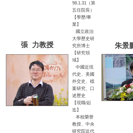
98.1.31（第
五任院長）
【學歷/畢
業】
國立政治
大學歷史研
張 力教授
朱景
究所博士
【研究領
域】
中國近現
代史、美國
外交史、檔
案研究、口
述歷史
【現職/起
迄】
本校榮譽
教授、中央
研究院近代