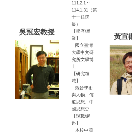
111.2.1 ~
114.1.31（第
十一任院
長）
吳冠宏教授
【學歷/畢
黃宣
業】
國立臺灣
大學中文研
究所文學博
士
【研究領
域】
魏晉學術
與人物、儒
道思想、中
國思想史
【現職/起
迄】
本校中國