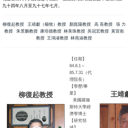
九十四年八月至九十七年七月。
柳復起教授
王靖獻（楊牧）教授
顏崑陽教授
高 長教授
張 力
教授
朱景鵬教授
康培德教授
林美珠教授
吳冠宏教授
黃宣衛
教授
王鴻濬教授
林燕淑教授
【任期】
84.8.1～
85.7.31（代
理院長）
【學歷/畢
王靖
業】
柳復起教授
美國羅徹
斯特大學經
濟學博士
【研究領
域】