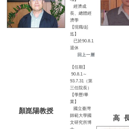
經濟成
長、總體經
濟學
【現職/起
迄】
已於90.8.1
退休
回上一層
【任期】
90.8.1～
93.7.31（第
三任院長）
【學歷/畢
業】
國立臺灣
顏崑陽教授
師範大學國
高 
文研究所博