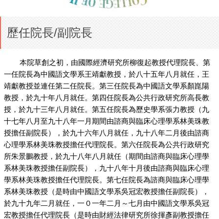
歷任院長/副院長
本院草創之初，由國際經濟研究所柳復起教授代理院長、第
一任院長為中國語文學系王靖獻教授，於八十五年八月就任，王
靖獻教授並連任第二任院長。第三任院長為中國語文學系顏崑陽
教授，於九十年八月就任。第四任院長為公共行政研究所高長教
授，於九十三年八月就任。第五任院長為歷史學系張力教授（九
十七年八月至九十八年一月期間由諮商與臨床心理學系林美珠教
授擔任副院長），於九十六年八月就任，九十八年二月後由諮商
心理學系林美珠教授擔任代理院長。第六任院長為公共行政研究
所朱景鵬教授，於九十八年八月就任（期間由諮商與臨床心理學
系林美珠教授擔任副院長），九十八年十月後由諮商與臨床心理
學系林美珠教授擔任代理院長。第七任院長為諮商與臨床心理學
系林美珠教授（是時由中國語文學系吳冠宏教授擔任副院長），
於九十九年二月就任，一０一年二月～七月由中國語文學系吳冠
宏教授擔任代理院長（是時由財經法律研究所徐揮彥副教授擔任