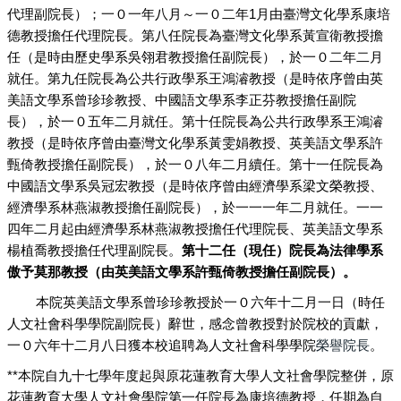
代理副院長）；一０一年八月～一０二年1月由臺灣文化學系康培
德教授擔任代理院長。第八任院長為臺灣文化學系黃宣衛教授擔
任（是時由歷史學系吳翎君教授擔任副院長），於一０二年二月
就任。第九任院長為公共行政學系王鴻濬教授（是時依序曾由英
美語文學系曾珍珍教授、中國語文學系李正芬教授擔任副院
長），於一０五年二月就任。第十任院長為公共行政學系王鴻濬
教授
（是時依序曾由臺灣文化學系黃雯娟教授、英美語文學系許
甄倚教授擔任副院長）
，於一０八年二月續任。第十一任院長為
中國語文學系吳冠宏教授
（是時依序曾由經濟學系梁文榮教授、
經濟學系林燕淑教授擔任副院長）
，於
年二月就任
。一一
一一一
四年二月起由經濟學系林燕淑教授擔任代理院長、英美語文學系
楊植喬教授擔任代理副院長。
第十二任（現任）
院長
為法律學系
傲予莫那教授
（由英美語文學系許甄倚教授擔任副院長）。
本院英美語文學系曾珍珍教授於一０六年十二月一日（時任
人文社會科學學院副院長）辭世，感念曾教授對於院校的貢獻，
一０六年十二月八日獲本校追聘為人文社會科學學院
榮譽院長
。
**本院自九十七學年度起與原花蓮教育大學人文社會學院整併，原
花蓮教育大學人文社會學院第一任院長為康培德教授，任期為自