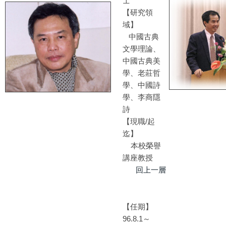
士
【研究領
域】
中國古典
文學理論、
中國古典美
學、老莊哲
學、中國詩
學、李商隱
詩
【現職/起
迄】
本校榮譽
講座教授
回上一層
【任期】
96.8.1～