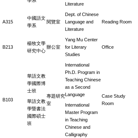
學系
Literature
Dept. of Chinese
中國語文
A315
閱覽室
Language and
Reading Room
學系
Literature
Yang Mu Center
楊牧文學
B213
辦公室
for Literary
Office
研究中心
Studies
International
Ph.D. Program in
華語文教
Teaching Chinese
學國際博
as a Second
士班
Language
專題研究
Case Study
B103
華語文教
室
Room
International
學暨書法
Master Program
國際碩士
in Teaching
班
Chinese and
Calligraphy