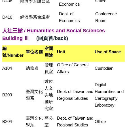
D408
經濟學系
辦公室
Office
Economics
Dept. of
Conference
D410
經濟學系
會議室
Economics
Room
人社三館 / Humanities and Social Sciences
Building Ⅲ
(回頁首/back)
編
空間
單位名稱
Unit
Use of Space
號/
Number
用途
管理
Office of General
A104
總務處
Custodian
員室
Affairs
數位
Digital
人文
臺灣文化
Dept. of Taiwan and
Humanities and
B203
與地
學系
Regional Studies
Cartography
圖研
Laboratory
究室
臺灣文化
辦公
Dept. of Taiwan and
B204
Office
學系
室
Regional Studies