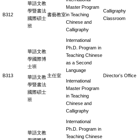
華語文教
Master Program
學暨書法
Calligraphy
B312
書藝教室
in Teaching
國際碩士
Classroom
Chinese and
班
Calligraphy
International
Ph.D. Program in
華語文教
Teaching Chinese
學國際博
as a Second
士班
Language
B313
主任室
Director's Office
華語文教
International
學暨書法
Master Program
國際碩士
in Teaching
班
Chinese and
Calligraphy
International
Ph.D. Program in
華語文教
Teaching Chinese