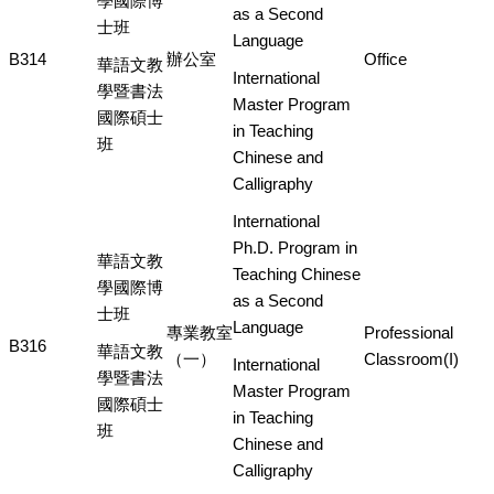
學國際博
as a Second
士班
Language
B314
辦公室
Office
華語文教
International
學暨書法
Master Program
國際碩士
in Teaching
班
Chinese and
Calligraphy
International
Ph.D. Program in
華語文教
Teaching Chinese
學國際博
as a Second
士班
Language
專業教室
Professional
B316
華語文教
（一）
Classroom(I)
International
學暨書法
Master Program
國際碩士
in Teaching
班
Chinese and
Calligraphy