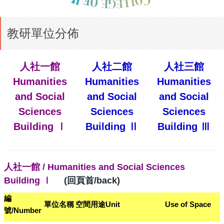
教研單位分佈
人社一館
人社二館
人社三館
Humanities
Humanities
Humanities
and Social
and Social
and Social
Sciences
Sciences
Sciences
Building Ⅰ
Building Ⅱ
Building Ⅲ
人社一館 / Humanities and Social Sciences
Building Ⅰ
(回頁首/back)
編
單位名稱
空間用途
Unit
Use of Space
號/
Number