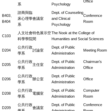
Office
系
Psychology
諮商與臨
Dept. of Counseling
B403、
Conference
床心理學
會議室
and Clinical
B404
Room
系
Psychology
人文社會
特色展示空
The Nook at the College of
C103
科學學院
間
Humanities and Social Sciences
公共行政
Dept. of Public
D204
討論室
Meeting Room
學系
Administration
公共行政
Dept. of Public
Chairman’s
D205
主任室
學系
Administration
Office
公共行政
Dept. of Public
D206
辦公室
Office
學系
Administration
公共行政
Dept. of Public
Computer
D208
電腦室
學系
Administration
Room
公共行政
Dept. of Public
Conference
D209
會議室
學系
Administration
Room