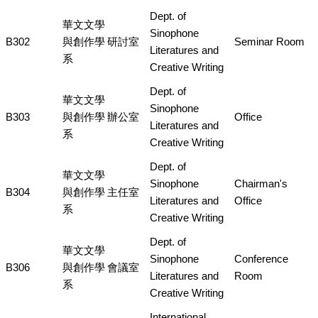
Dept. of
華文文學
Sinophone
B302
與創作學
研討室
Seminar Room
Literatures and
系
Creative Writing
Dept. of
華文文學
Sinophone
B303
與創作學
辦公室
Office
Literatures and
系
Creative Writing
Dept. of
華文文學
Sinophone
Chairman's
B304
與創作學
主任室
Literatures and
Office
系
Creative Writing
Dept. of
華文文學
Sinophone
Conference
B306
與創作學
會議室
Literatures and
Room
系
Creative Writing
International