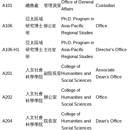
Office of General
A101
總務處
管理員室
Custodian
Affairs
亞太區域
Ph.D. Program in
A106
研究博士
Asia-Pacific
Office
辦公室
班
Regional Studies
亞太區域
Ph.D. Program in
A106-H1
研究博士
Asia-Pacific
Director's Office
主任室
班
Regional Studies
College of
人文社會
Associate
A201
副院長室
Humanities and
科學學院
Dean's Office
Social Sciences
College of
人文社會
A202
辦公室
Humanities and
Office
科學學院
Social Sciences
College of
人文社會
A204
院長室
Humanities and
Dean's Office
科學學院
Social Sciences