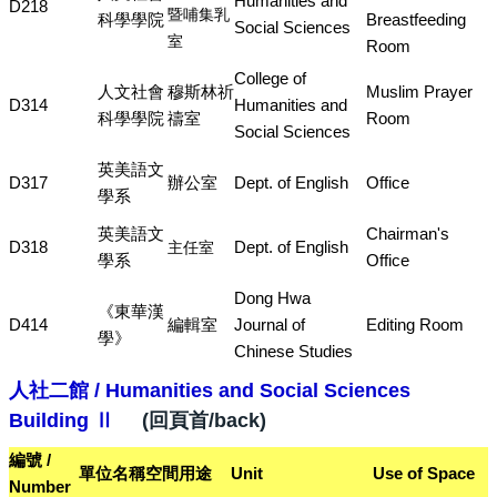
Humanities and
D218
暨哺集乳
科學學院
Breastfeeding
Social Sciences
室
Room
College of
人文社會
穆斯林祈
Muslim Prayer
D314
Humanities and
科學學院
禱室
Room
Social Sciences
英美語文
D317
辦公室
Dept. of English
Office
學系
英美語文
Chairman's
D318
Dept. of English
主任室
學系
Office
Dong Hwa
《東華漢
D414
編輯室
Journal of
Editing Room
學》
Chinese Studies
人社二館 / Humanities and Social Sciences
Building Ⅱ
(回頁首/back)
編號 /
單位名稱
空間用途
Unit
Use of Space
Number