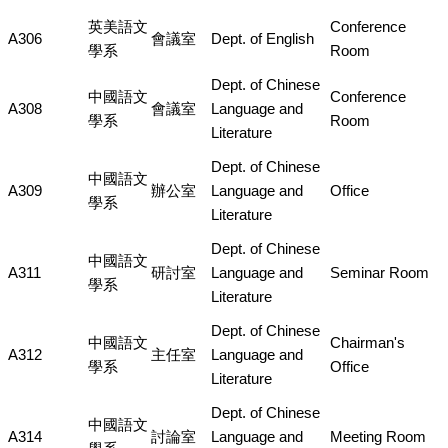
英美語文
Conference
A306
會議室
Dept. of English
學系
Room
Dept. of Chinese
中國語文
Conference
A308
會議室
Language and
學系
Room
Literature
Dept. of Chinese
中國語文
A309
辦公室
Language and
Office
學系
Literature
Dept. of Chinese
中國語文
A311
研討室
Language and
Seminar Room
學系
Literature
Dept. of Chinese
中國語文
Chairman's
A312
主任室
Language and
學系
Office
Literature
Dept. of Chinese
中國語文
A314
討論室
Language and
Meeting Room