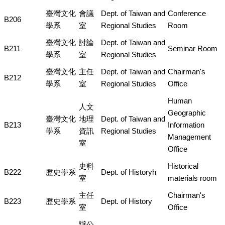
臺灣文化
會議
Dept. of Taiwan and
Conference
B206
學系
室
Regional Studies
Room
臺灣文化
討論
Dept. of Taiwan and
B211
Seminar Room
學系
室
Regional Studies
臺灣文化
主任
Dept. of Taiwan and
Chairman's
B212
學系
室
Regional Studies
Office
Human
人文
Geographic
臺灣文化
地理
Dept. of Taiwan and
B213
Information
學系
資訊
Regional Studies
Management
室
Office
史料
Historical
B222
歷史學系
Dept. of Historyh
室
materials room
主任
Chairman's
B223
歷史學系
Dept. of History
室
Office
辦公