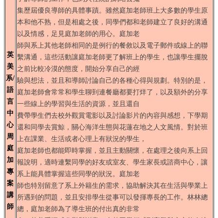
集
歷屆優良導師的具體事蹟。雖然庭加老師班上大多數的學生原
本和他不熟，但是相處之後，同學們都和老師建立了良好的溝通
以及情感，足見庭加老師的用心。庭加老
師
與系上其他老師相同的是例行的餐敘以及電子郵件或線上的聯
英
繫溝通，這些活動讓庭加老師更了解班上的學生，也讓學生擺脫
美
之前比較冷漠的態度，開始分享自己的經
系/
驗
與想法，並且和導師討論自己的各種心得與規劃。特別的是，
語
庭加老師會常常和學生聊到連餐廳都要打烊了，以及額外的分享
言
一些線上的學習與生活的資源，並且還自
中
費
帶學生們去校外觀賞電影以及討論影片的內容與感想，下學期
心
還和同學去賞鯨，關心海洋生態與花蓮在地之人文風情。對於班
周
上在課業、生活或者心理上有狀況的學生，
庭
庭加老師也都能即時掌握，並且主動關懷，在處理之後向系上回
加
報說明，適時連繫同學的好友或室友、學生家長或諮商中心，讓
專
系上能具體掌握這些同學的狀況。庭加老
案
師也特別留意了系上外籍生的需求，協助解決其在生活與學業上
講
所遇到的問題，並且安排學生從事可以發揮專長的工作。林林總
師
總，庭加老師為了導生班的付出真的非常