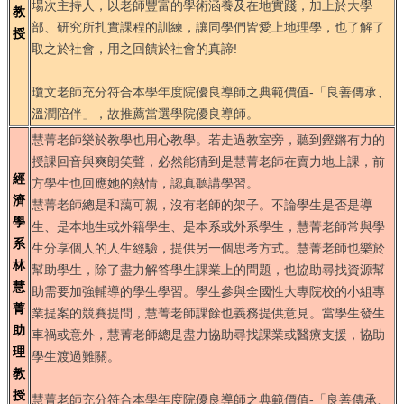
場次主持人，以老師豐富的學術涵養及在地實踐，加上於大學
教
部、研究所扎實課程的訓練，讓同學們皆愛上地理學，也了解了
授
取之於社會，用之回饋於社會的真諦!
瓊文老師充分符合本學年度院優良導師之典範價值-「良善傳承、
溫潤陪伴」，故推薦當選學院優良導師。
慧菁老師樂於教學也用心教學。若走過教室旁，聽到鏗鏘有力的
授課回音與爽朗笑聲，必然能猜到是慧菁老師在賣力地上課，前
經
方學生也回應她的熱情，認真聽講學習。
濟
慧菁老師總是和藹可親，沒有老師的架子。不論學生是否是導
學
生、是本地生或外籍學生、是本系或外系學生，慧菁老師常與學
系
生分享個人的人生經驗，提供另一個思考方式。慧菁老師也樂於
林
幫助學生，除了盡力解答學生課業上的問題，也協助尋找資源幫
慧
助需要加強輔導的學生學習。學生參與全國性大專院校的小組專
菁
業提案的競賽提問，慧菁老師課餘也義務提供意見。當學生發生
助
車禍或意外，慧菁老師總是盡力協助尋找課業或醫療支援，協助
理
學生渡過難關。
教
授
慧菁老師充分符合本學年度院優良導師之典範價值-「良善傳承、