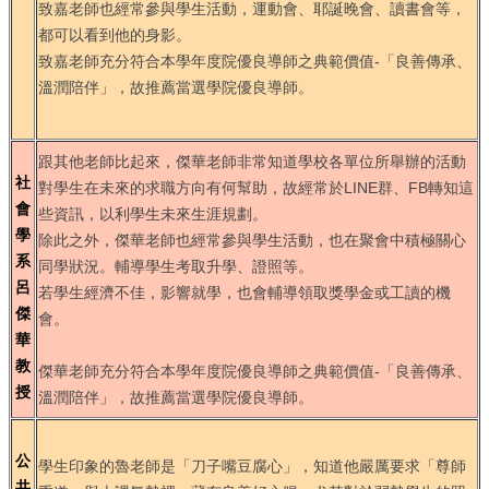
致嘉老師也經常參與學生活動，運動會、耶誕晚會、讀書會等，
都可以看到他的身影。
致嘉老師充分符合本學年度院優良導師之典範價值-「良善傳承、
溫潤陪伴」，故推薦當選學院優良導師。
跟其他老師比起來，傑華老師非常知道學校各單位所舉辦的活動
社
對學生在未來的求職方向有何幫助，故經常於LINE群、FB轉知這
會
些資訊，以利學生未來生涯規劃。
學
除此之外，傑華老師也經常參與學生活動，也在聚會中積極關心
系
同學狀況。輔導學生考取升學、證照等。
呂
若學生經濟不佳，影響就學，也會輔導領取獎學金或工讀的機
傑
會。
華
教
傑華老師充分符合本學年度院優良導師之典範價值-「良善傳承、
授
溫潤陪伴」，故推薦當選學院優良導師。
公
學生印象的魯老師是「刀子嘴豆腐心」，知道他嚴厲要求「尊師
共