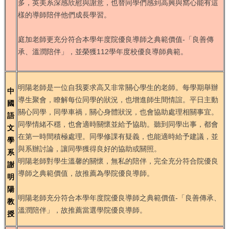
多，英美系深感欣慰與謝意，也替同學們感到高興與窩心能有這
樣的導師陪伴他們成長學習。
庭加老師更充分符合本學年度院優良導師之典範價值-「良善傳
承、溫潤陪伴」，並榮獲112學年度校優良導師典範。
明陽老師是一位自我要求高又非常關心學生的老師。每學期舉辦
中
導生聚會，瞭解每位同學的狀況，也增進師生間情誼。平日主動
國
關心同學，同學車禍，關心身體狀況，也會協助處理相關事宜。
語
同學情緒不穩，也會適時關懷並給予協助。聽到同學出事，都會
文
在第一時間積極處理。同學修課有疑義，也能適時給予建議，並
學
與系辦討論，讓同學獲得良好的協助或關照。
系
明陽老師對學生溫馨的關懷，無私的陪伴，完全充分符合院優良
謝
導師之典範價值，故推薦為學院優良導師。
明
陽
明陽老師充分符合本學年度院優良導師之典範價值-「良善傳承、
教
溫潤陪伴」，故推薦當選學院優良導師。
授