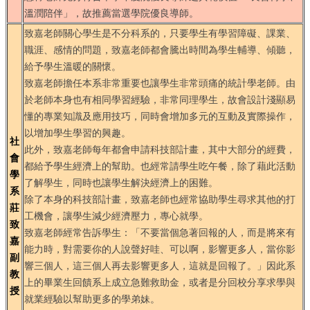
溫潤陪伴」，故推薦當選學院優良導師。
致嘉老師關心學生是不分科系的，只要學生有學習障礙、課業、
職涯、感情的問題，致嘉老師都會騰出時間為學生輔導、傾聽，
給予學生溫暖的關懷。
致嘉老師擔任本系非常重要也讓學生非常頭痛的統計學老師。由
於老師本身也有相同學習經驗，非常同理學生，故會設計淺顯易
懂的專業知識及應用技巧，同時會增加多元的互動及實際操作，
以增加學生學習的興趣。
社
此外，致嘉老師每年都會申請科技部計畫，其中大部分的經費，
會
都給予學生經濟上的幫助。也經常請學生吃午餐，除了藉此活動
學
了解學生，同時也讓學生解決經濟上的困難。
系
除了本身的科技部計畫，致嘉老師也經常協助學生尋求其他的打
莊
工機會，讓學生減少經濟壓力，專心就學。
致
致嘉老師經常告訴學生：「不要當個急著回報的人，而是將來有
嘉
能力時，對需要你的人說聲好哇、可以啊，影響更多人，當你影
副
響三個人，這三個人再去影響更多人，這就是回報了。」因此系
教
上的畢業生回饋系上成立急難救助金，或者是分回校分享求學與
授
就業經驗以幫助更多的學弟妹。