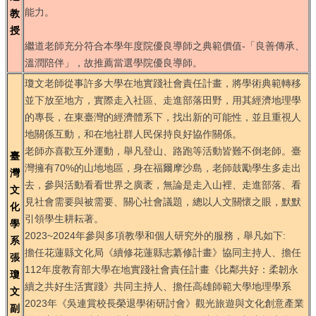
能力。
教
授
繼道老師充分符合本學年度院優良導師之典範價值-「良善傳承、
溫潤陪伴」，故推薦當選學院優良導師。
瓊文老師從事許多大學在地實踐社會責任計畫，將學術典範轉移
並下放至地方，實際走入社區、走進部落田野，用其經濟地理學
的專長，在東臺灣的經濟體系下，找出新的可能性，並且重視人
地關係互動，和在地社群人民保持良好協作關係。
老師亦喜歡互外運動，舉凡登山、路跑等活動皆難不倒老師。臺
臺
灣擁有70%的山地地區，身在福爾摩沙島，老師鼓勵學生多走出
灣
去，參與活動看看世界之廣袤，無論是走入山裡、走進部落、看
文
見社會需要與被需要、關心社會議題，總以人文關懷之眼，默默
化
引領學生耕耘著。
學
2023~2024年參與多項教學和個人研究外的服務，舉凡如下:
系
擔任花蓮縣文化局《續修花蓮縣志纂修計畫》協同主持人、擔任
張
112年度教育部大學在地實踐社會責任計畫《比鄰共好：柔韌永
瓊
續之共好生活實踐》共同主持人、擔任高雄師範大學地理學系
文
2023年《吳連賞校長榮退學術研討會》觀光旅遊與文化創意產業
副