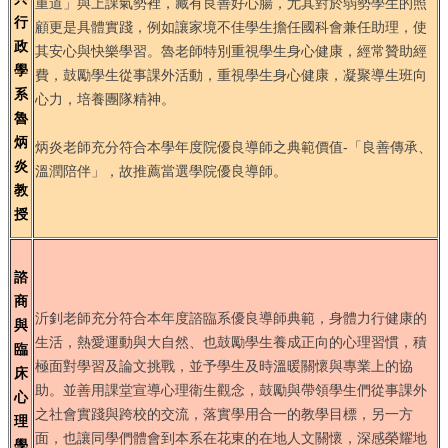
重道」與上課氣勢裡，藏有良善好心腸，尤其對於弱勢學生的照
行
顧更是具體實踐，例如讓家境不佳學生擔任國科會兼任助理，使
政
其安心與快樂學習。魯老師特別重視學生身心健康，經常贊助經
學
費，鼓勵學生從事課外活動，重視學生身心健康，凝聚導生班向
系
心力，培養團隊精神。
魯
炳
炳炎老師充分符合本學年度院優良導師之典範價值-「良善傳承、
炎
溫潤陪伴」，故推薦當選學院優良導師。
教
授
諮
商
沂釗老師充分符合本年度諮臨系優良導師典範，身體力行健康的
與
生活，熱愛運動與大自然、也鼓勵學生養成正向的心理習慣，積
臨
極面對學習及論文挑戰，並予學生及時溫暖關懷與專業上的協
床
助。並善用課堂宣導心理衛生觀念，鼓勵與帶領學生們從事課外
心
之社會實踐與跨校的交流，落實學用合一的教學目標，另一方
理
面，也讓同學們體會到本系在花東的在地人文關懷，深感榮耀地
學