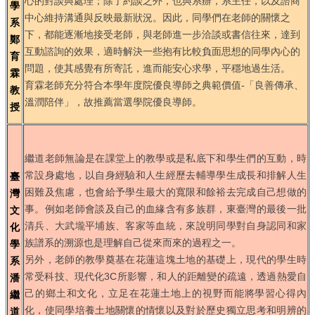
心的對談與處理；除了約談之外，也與系辦，系主任，以及諮商
學
中心維持溝通與反映最新狀況。因此，同學們在老師的關懷之
系
下，都能逐漸地接受老師，與老師進一步洽談或書信往來，達到
鄭
互動諮詢的效果，適時解決一些抱有比較負面思想的同學內心的
育
問題，使其感覺有所寄託，進而能安心求學，平穩地過生活。
霖
育霖老師充分符合本學年度院優良導師之典範價值-「良善傳承、
教
溫潤陪伴」，故推薦當選學院優良導師。
授
繼道老師無論是在課堂上的教學或是私底下和學生們的互動，時
常設身處地，以自身經驗和人生經歷去輔導學生成長和排解人生
臺
困難及焦慮，也會給予學生最大的寬限和餘裕去完成自己想做的
灣
事。例如老師會談及自己的血緣含有多族群，東臺灣的最後一批
文
清兵、大武壠平埔族、客家等血統，來說明同學對自身認同和家
化
族譜系的溯源也是理解自己從來而來的過程之一。
學
另外，老師的教學奠基在花蓮這塊土地的基礎上，現代的學生時
系
常受科技、現代化3C所影響，和人的距離變的疏遠，透過熱愛自
潘
己的鄉土和文化，立足在花蓮土地上的視野而能將學習心得內
繼
化，使同學培養土地關懷的情懷以及對於歷史獨立思考和明辨的
道