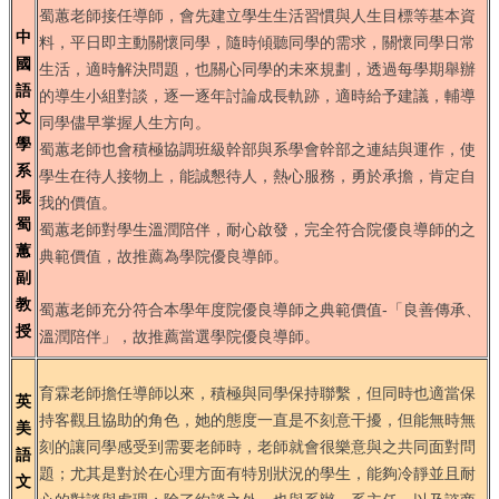
蜀蕙老師接任導師，會先建立學生生活習慣與人生目標等基本資
中
料，平日即主動關懷同學，隨時傾聽同學的需求，關懷同學日常
國
生活，適時解決問題，也關心同學的未來規劃，透過每學期舉辦
語
的導生小組對談，逐一逐年討論成長軌跡，適時給予建議，輔導
文
同學儘早掌握人生方向。
學
蜀蕙老師也會積極協調班級幹部與系學會幹部之連結與運作，使
系
學生在待人接物上，能誠懇待人，熱心服務，勇於承擔，肯定自
張
我的價值。
蜀
蜀蕙老師對學生溫潤陪伴，耐心啟發，完全符合院優良導師的之
蕙
典範價值，故推薦為學院優良導師。
副
教
蜀蕙老師充分符合本學年度院優良導師之典範價值-「良善傳承、
授
溫潤陪伴」，故推薦當選學院優良導師。
育霖老師擔任導師以來，積極與同學保持聯繫，但同時也適當保
英
持客觀且協助的角色，她的態度一直是不刻意干擾，但能無時無
美
刻的讓同學感受到需要老師時，老師就會很樂意與之共同面對問
語
題；尤其是對於在心理方面有特別狀況的學生，能夠冷靜並且耐
文