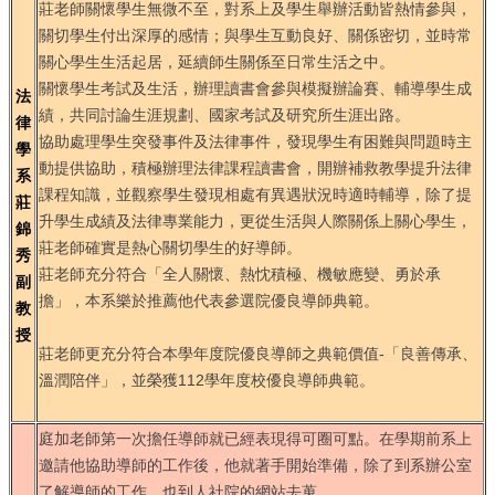
莊老師關懷學生無微不至，對系上及學生舉辦活動皆熱情參與，
關切學生付出深厚的感情；與學生互動良好、關係密切，並時常
關心學生生活起居，延續師生關係至日常生活之中。
關懷學生考試及生活，辦理讀書會參與模擬辦論賽、輔導學生成
法
績，共同討論生涯規劃、國家考試及研究所生涯出路。
律
協助處理學生突發事件及法律事件，發現學生有困難與問題時主
學
動提供協助，積極辦理法律課程讀書會，開辦補救教學提升法律
系
課程知識，並觀察學生發現相處有異遇狀況時適時輔導，
除了提
莊
升學生成績及法律專業能力，更從生活與人際關係上關心學生，
錦
莊老師確實是熱心關切學生的好導師。
秀
莊老師充分符合「全人關懷、熱忱積極、機敏應變、勇於承
副
擔」，本系樂於推薦他代表參選院優良導師典範。
教
授
莊老師更充分符合本學年度院優良導師之典範價值-「良善傳承、
溫潤陪伴」，並榮獲112學年度校優良導師典範。
庭加老師第一次擔任導師就已經表現得可圈可點。在學期前系上
邀請他協助導師的工作後，他就著手開始準備，除了到系辦公室
了解導師的工作，也到人社院的網站去蒐