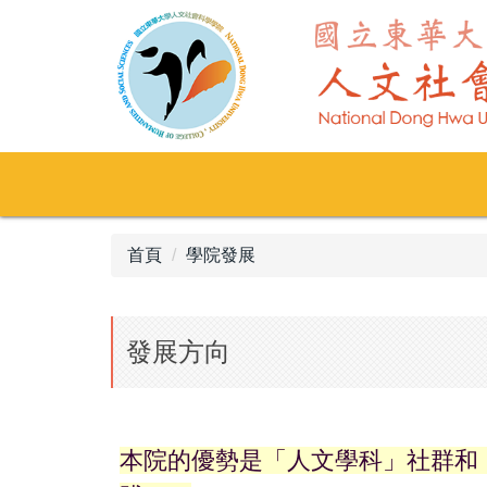
跳
到
主
要
內
容
區
首頁
學院發展
發展方向
本院的優勢是「人文學科」社群和