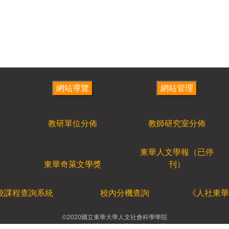
教研單位分佈
教師研究室分佈
東華人文學報（已停
東華奇萊文學獎
刊）
校課程查詢系統
校內分機查詢
《人社東華
©2020國立東華大學人文社會科學學院
97401花蓮縣壽豐鄉大學路二段1-17號