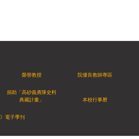
榮譽教授
院優良教師專區
捐助「高砂義勇隊史料
典藏計畫」
本校行事曆
》電子季刊