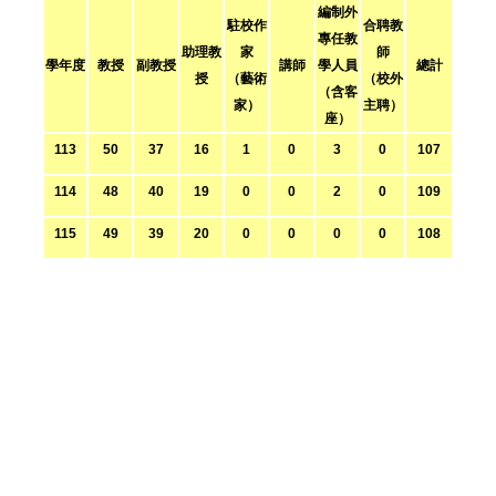
編制外
駐校作
合聘教
專任教
助理教
家
師
學年度
教授
副教授
講師
學人員
總計
授
（藝術
（校外
（含客
家）
主聘）
座）
113
50
37
16
1
0
3
0
107
114
48
40
19
0
0
2
0
109
115
49
39
20
0
0
0
0
108