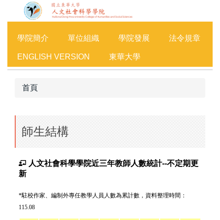
跳
到
主
學院簡介
單位組織
學院發展
法令規章
要
內
ENGLISH VERSION
東華大學
容
區
首頁
師生結構
人文社會科學學院近三年教師人數統計--不定期更
新
*駐校作家、編制外專任教學人員人數為累計數，資料整理時間：
115.08