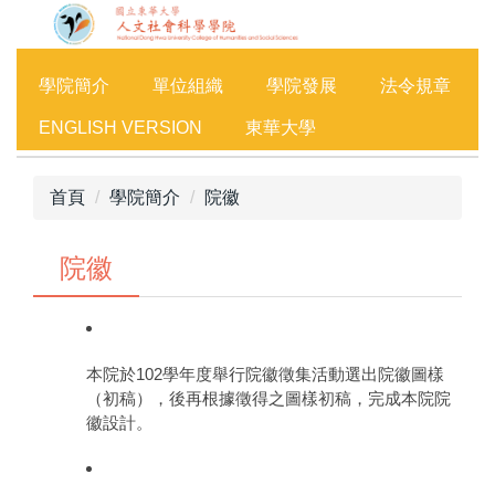
跳
到
主
學院簡介
單位組織
學院發展
法令規章
要
內
ENGLISH VERSION
東華大學
容
區
首頁
學院簡介
院徽
院徽
本院於102學年度舉行院徽徵集活動選出院徽圖樣
（初稿），後再根據徵得之圖樣初稿，完成本院院
徽設計。