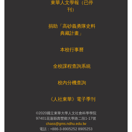
東華人文學報（已停
刊）
捐助「高砂義勇隊史料
典藏計畫」
本校行事曆
全校課程查詢系統
校內分機查詢
《人社東華》電子季刊
©2020國立東華大學人文社會科學學院
97401花蓮縣壽豐鄉大學路二段1-17號
chass@gms.ndhu.edu.tw
電話：+886-3-8905252 8905253