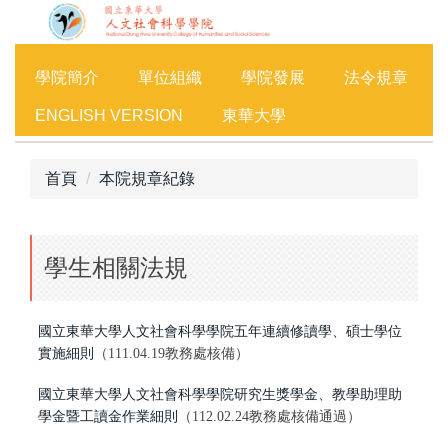
跳
到
主
學院簡介
單位組織
學院發展
法令規章
要
內
ENGLISH VERSION
東華大學
容
區
首頁
本院規章紀錄
學生相關法規
國立東華大學人文社會科學學院五年連續修讀學、碩士學位
實施細則
（111.04.19教務處核備）
國立東華大學人文社會科學學院研究生獎學金、教學助理助
學金暨工讀金作業細則
（112.02.24教務處核備通過）