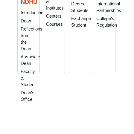
NDHU
&
Degree
International
Institutes
Students
Partnerships
Introduction
Centers
Exchange
College's
Dean
Courses
Student
Regulation
+
Reflections
from
the
Dean
Associate
Dean
Faculty
&
Student
Dean's
Office