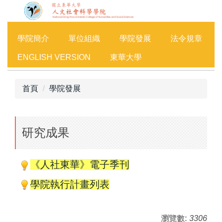
跳
到
主
學院簡介
單位組織
學院發展
法令規章
要
內
ENGLISH VERSION
東華大學
容
區
首頁
學院發展
研究成果
《人社東華》電子季刊
學院執行計畫列表
瀏覽數:
3306