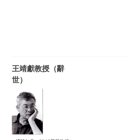
王靖獻教授（辭
世）