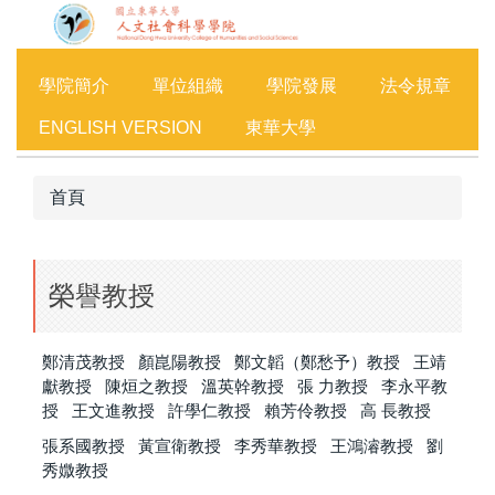
跳
到
主
學院簡介
單位組織
學院發展
法令規章
要
內
ENGLISH VERSION
東華大學
容
區
首頁
榮譽教授
鄭清茂教授
顏崑陽教授
鄭文韜（鄭愁予）教授
王靖
獻教授
陳烜之教授
溫英幹教授
張 力教授
李永平教
授
王文進教授
許學仁教授
賴芳伶教授
高 長教授
張系國教授
黃宣衛教授
李秀華教授
王鴻濬教授
劉
秀媺教授