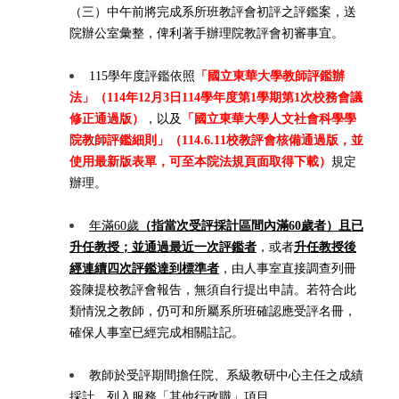
（三）中午前將完成系所班教評會初評之評鑑案，送
院辦公室彙整，俾利著手辦理院教評會初審事宜。
115學年度評鑑依照
「國立東華大學教師評鑑辦
法」（114年12月3日114學年度第1學期第1次校務會議
修正通過版）
，以及
「國立東華大學人文社會科學學
院教師評鑑細則」（114.6.11校教評會核備通過版
，
並
使用最新版表單，可至本院法規頁面取得下載）
規定
辦理。
年滿60歲
（指當次受評採計區間內滿60歲者）且已
升任教授；並通過最近一次評鑑者
，或者
升任教授後
經連續四次評鑑達到標準者
，由人事室直接調查列冊
簽陳提校教評會報告，無須自行提出申請。若符合此
類情況之教師，仍可和所屬系所班確認應受評名冊，
確保人事室已經完成相關註記。
教師於受評期間擔任院、系級教研中心主任之成績
採計，列入服務「其他行政職」項目。