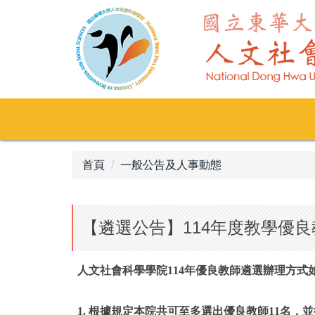
跳
到
主
要
內
容
區
首頁
一般公告及人事動態
【遴選公告】114年度教學優良
人文社會科學學院114年優良教師遴選辦理方式
1. 根據規定本院共可至多選出優良教師11名，