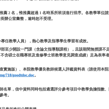
推薦 2 名，惟推薦超過 1 名時系所班須進行排序。各教學單位請於
院長辦公室彙整，逾時恕不受理。
制外專任教學人員），熱心教學及指導學生學習有成效。
學年於大學部至少開設一門課（含論文指導類課程），且該期間無授課
上（不含碩士在職專班及進修學士班教學意見調查成績）足為表率
.1.3備查實施版）、本院教學優良教師候選人評鑑資料表（請使用
/img/718/goodtdoc.doc
。
之教師名單，信中資料同時包括遴選評分參考項目中教學負擔指數
參考。