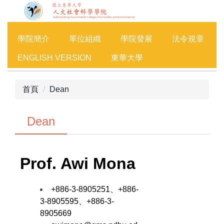
跳
到
主
學院簡介
單位組織
學院發展
法令規章
要
內
ENGLISH VERSION
東華大學
容
區
首頁
Dean
Dean
Prof.
Awi Mona
+886-3-8905251、+886-
3-8905595、+886-3-
8905669